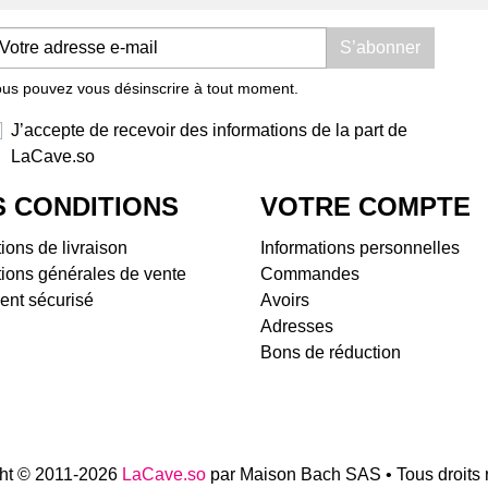
Domaine Les Foulards
Dom
S’abonner
Rouges
Dom
Domaine Les Salicaires
Doma
us pouvez vous désinscrire à tout moment.
Domaine Olivier Pithon
Dom
Domaine Padié
Dom
J’accepte de recevoir des informations de la part de
Domaine Rousselin
Dom
LaCave.so
Jeff Carrel
Doma
 CONDITIONS
VOTRE COMPTE
La Cave Apicole
Dom
Saint Chinian
Dom
ions de livraison
Informations personnelles
Château Castigno
Dom
ions générales de vente
Commandes
Domaine Vila Voltaire
Bell
ent sécurisé
Avoirs
Terrasses du Larzac
Dom
Adresses
Domaine de Ferrussac
Tiph
Bons de réduction
Domaine La Pinarderie (ex
Doma
Le Petit Domaine)
Dom
Mas des Quernes
Doma
Mas Jullien
Dom
l'Ar
ht © 2011-2026
LaCave.so
par Maison Bach SAS • Tous droits 