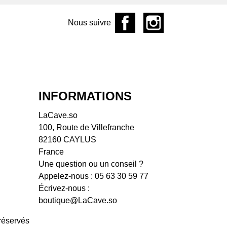
aine de l'Écu
Nous suivre
aine de L'R
ine de la Garrelière
aine des Frères
aine des Pothiers
aine du Facteur
ine du Mortier
INFORMATIONS
aine Fouassier
aine Hervé Villemade
LaCave.so
aine La Grange aux
100, Route de Villefranche
es
82160 CAYLUS
aine La Grange
France
aine
Une question ou un conseil ?
ine La Piffaudière
Appelez-nous :
05 63 30 59 77
aine Landron
Écrivez-nous :
ine Le Sot de l'Ange
boutique@LaCave.so
aine Les Chemins de
kose
réservés