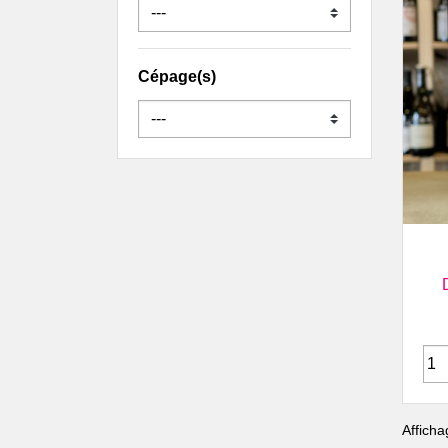
Famille de Conti
Brulhois
Vignoble Bucquet
Cépage(s)
Buzet
Domaine du Pech
Cahors & Côtes-du-Lot
Château Combel La Serre
Château du Cèdre
Château Eugénie
Château Lagrezette
Château Les Croisille
Clos d'Audhuy
Clos Siguier
Clos Terre Kermès
Clos Triguedina
Clos Troteligotte
Domaine Cosse et
Maisonneuve
Afficha
Domaine Danis dans la Vigne