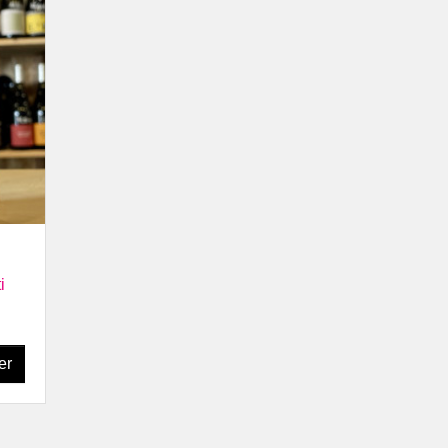
ine François Mikulski
aine La Soeur Cadette
aine Manuel Olivier
ine Philippe Valette
s du Jura, Savoie &
ey
aine Bouchevreau
aine Dupraz
aine Giachino
aine Partagé
aine Tissot
 de Loire
i
 de la Coulée de
ant
 du Tue Boeuf
er
aine Breton
aine Bio Coste
ine Clos de l'Épinay
ine de l'Austral