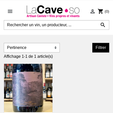


shopping_cart
(0)

Filtrer
Affichage 1-1 de 1 article(s)