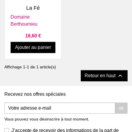
La Fé
Domaine
Berthoumieu
Prix
16,60 €
Ajouter au panier
Affichage 1-1 de 1 article(s)

Retour en haut
Recevez nos offres spéciales
ok
Vous pouvez vous désinscrire à tout moment.
J’accepte de recevoir des informations de la part de