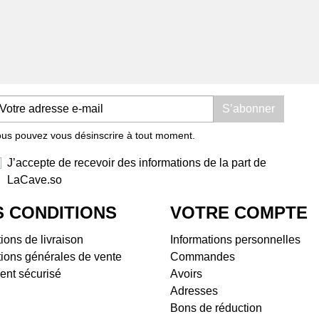
Domaine Les Hautes Terres
Doma
Malepère
Dom
Le Mas de mon Père
Dom
Minervois
Doma
Château Armoria
Vin
Domaine Benjamin
Bug
S’abonner
Taillandier
Dom
Domaine de Courbissac
Dom
us pouvez vous désinscrire à tout moment.
Pays d'Hérault
Dom
Mas de Jacquet
Dom
J’accepte de recevoir des informations de la part de
Roussillon et Côtes-
Dom
LaCave.so
Catalanes
Vins
 CONDITIONS
VOTRE COMPTE
Domaine Gilles Troullier
Clos
Domaine La Borde Noire (ex
Serr
ions de livraison
Informations personnelles
La Bancale)
Clos
ions générales de vente
Commandes
Domaine La Nouvelle
Dom
ent sécurisé
Avoirs
Don(n)e
Dom
Adresses
Domaine Lafage
Doma
Bons de réduction
Domaine Léonine
Doma