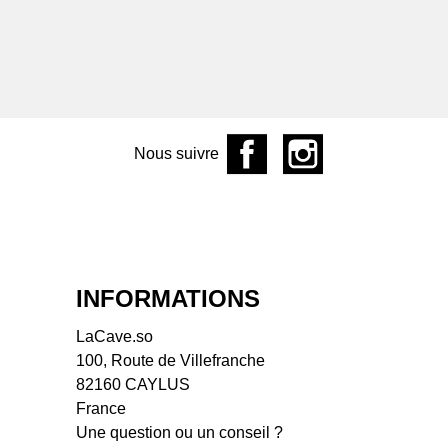
ine François Mikulski
aine La Soeur Cadette
aine Manuel Olivier
ine Philippe Valette
s du Jura, Savoie &
ey
Nous suivre
aine Bouchevreau
aine Dupraz
aine Giachino
aine Partagé
aine Tissot
 de Loire
INFORMATIONS
 de la Coulée de
ant
LaCave.so
 du Tue Boeuf
100, Route de Villefranche
aine Breton
82160 CAYLUS
aine Bio Coste
France
ine Clos de l'Épinay
Une question ou un conseil ?
ine de l'Austral