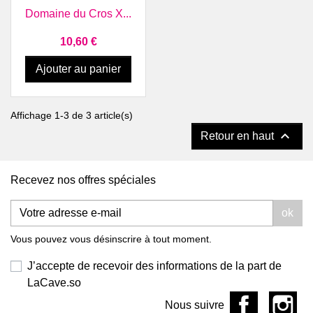
Domaine du Cros X...
Prix
10,60 €
Ajouter au panier
Affichage 1-3 de 3 article(s)

Retour en haut
Recevez nos offres spéciales
ok
Vous pouvez vous désinscrire à tout moment.
J’accepte de recevoir des informations de la part de
LaCave.so
Nous suivre