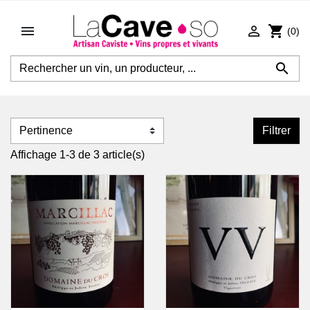


shopping_cart
(0)

Filtrer
Affichage 1-3 de 3 article(s)