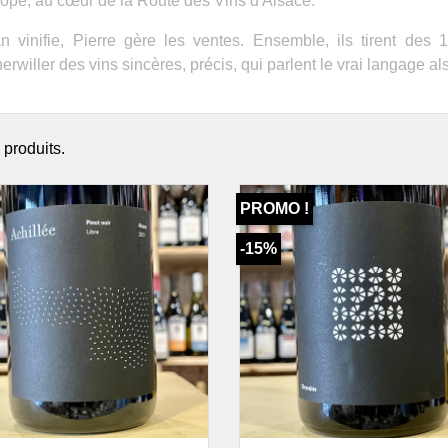
ope, au cœur de la Route des Vins d'Alsace.
 du Port de la Lune
Faugères
Vin
s Daniel & Nicolas Roux
Clos Fantine
Dom
n vinifie, Pierre gère les ventes. Ensemble, ils tirent des
s Laurent Cassy
Domaine Léon Barral
Doma
erwiller des vins sincères, précis, qui parlent le vrai langage al
 Wines
Château Grézan
Dom
 Haut-Médoc
Fitou
Jeux
Le Tertre de Caussan
Jeff Carrel
Vins
 Uchida
3 produits.
Mas des Caprices
Vin
 & Lalande de Pomerol
Languedoc & Pays d'Oc
Dom
Gombaude Guillot
Domaine de la Sigalière
Gra
PROMO !
elle
Domaine De Mena
Dom
Domaine Gayda
Dom
-15%
Domaine Robert Vic
Dom
Domaine Sauta Roc
Vin
Jeff Carrel
Châ
Mas Coutelou
Clos
Mas d'Agalis
May
Vins Poivre d'Âne
Dom
Limoux
Dom
Domaine L'Esperluette
Dom