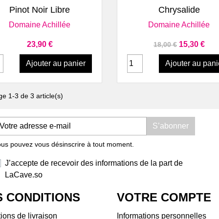
Aperçu rapide
Aperçu rapide


Domaine Les Hautes Terres
Doma
Pinot Noir Libre
Chrysalide
Malepère
Dom
Domaine Achillée
Domaine Achillée
Le Mas de mon Père
Dom
Minervois
Doma
Prix
Prix de base
Prix
23,90 €
15,30 €
18,00 €
Château Armoria
Vin
Ajouter au panier
Ajouter au pani
Domaine Benjamin
Bug
Taillandier
Dom
Domaine de Courbissac
Dom
ge 1-3 de 3 article(s)
Pays d'Hérault
Dom
Mas de Jacquet
Dom
Roussillon et Côtes-
Dom
S’abonner
Catalanes
Vins
us pouvez vous désinscrire à tout moment.
Domaine Gilles Troullier
Clos
Domaine La Borde Noire (ex
Serr
J’accepte de recevoir des informations de la part de
La Bancale)
Clos
LaCave.so
Domaine La Nouvelle
Dom
Don(n)e
Dom
 CONDITIONS
VOTRE COMPTE
Domaine Lafage
Doma
ions de livraison
Informations personnelles
Domaine Léonine
Doma