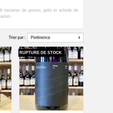
s d'Alsace
Antoine Luyt
aine Achillée
Espagne
 18 hectares de graves, grès et schiste de
ine Fleith
Bodega Costador
sacien.
aine Kumpf & Meyer
Celler Jordi
 de Vins !
Llorens
 Pépin
Partida Creus
s du Beaujolais
Trier par :
Vinyes Singulars
aine Château de
Italie
nd Pré
Tenuta La
RUPTURE DE STOCK
aine David Large
Novella
aine Thévenet & Fils
Roumanie
aine Marcel Lapierre
Weingut Edgar
s de Bourgogne
Brutler
teau de Béru
Slovaquie
 des Vignes du
nes
aine Chantal Lescure
aine Fanny Sabre
aine Florence Cholet