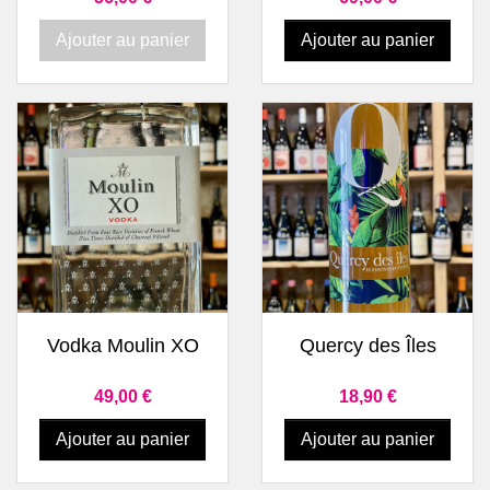
Ajouter au panier
Ajouter au panier
Vodka Moulin XO
Quercy des Îles
Prix
Prix
49,00 €
18,90 €
Ajouter au panier
Ajouter au panier