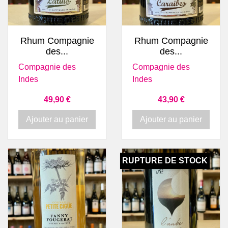
Rhum Compagnie
Rhum Compagnie
des...
des...
Compagnie des
Compagnie des
Indes
Indes
Prix
Prix
49,90 €
43,90 €
Ajouter au panier
Ajouter au panier
RUPTURE DE STOCK