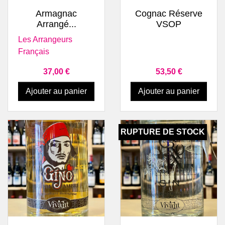
Armagnac
Cognac Réserve
Arrangé...
VSOP
Les Arrangeurs
Français
Prix
Prix
37,00 €
53,50 €
Ajouter au panier
Ajouter au panier
RUPTURE DE STOCK