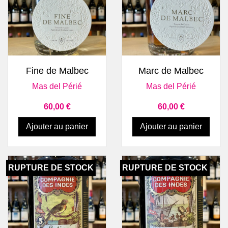
Fine de Malbec
Marc de Malbec
Mas del Périé
Mas del Périé
Prix
Prix
60,00 €
60,00 €
Ajouter au panier
Ajouter au panier
RUPTURE DE STOCK
RUPTURE DE STOCK