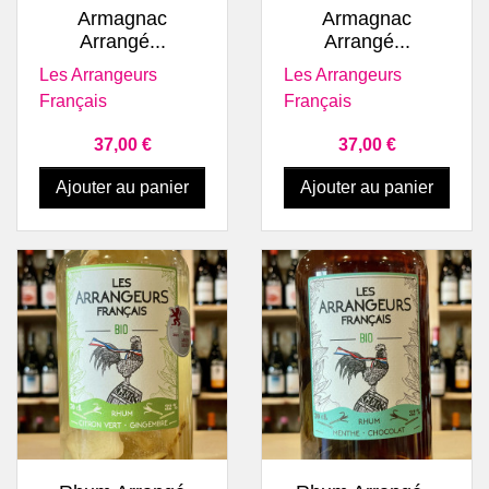
Armagnac
Armagnac
Arrangé...
Arrangé...
Les Arrangeurs
Les Arrangeurs
Français
Français
Prix
Prix
37,00 €
37,00 €
Ajouter au panier
Ajouter au panier