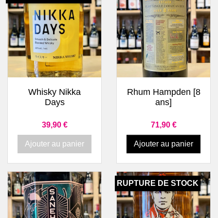
Whisky Nikka
Rhum Hampden [8
Days
ans]
Prix
Prix
39,90 €
71,90 €
Ajouter au panier
Ajouter au panier
RUPTURE DE STOCK