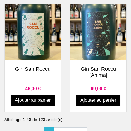
Gin San Roccu
Gin San Roccu
[Anima]
Prix
Prix
46,00 €
69,00 €
Ajouter au panier
Ajouter au panier
Affichage 1-48 de 123 article(s)