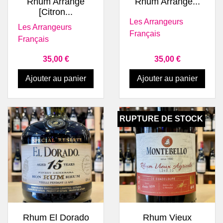
Rhum Arrangé
Rhum Arrangé...
[Citron...
Les Arrangeurs
Les Arrangeurs
Français
Français
Prix
Prix
35,00 €
35,00 €
Ajouter au panier
Ajouter au panier
RUPTURE DE STOCK
Rhum El Dorado
Rhum Vieux