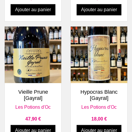
Ajouter au panier
Ajouter au panier
Vieille Prune
Hypocras Blanc
[Gayral]
[Gayral]
Les Potions d'Oc
Les Potions d'Oc
Prix
Prix
47,90 €
18,00 €
Ajouter au panier
Ajouter au panier