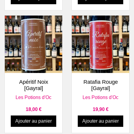
Apéritif Noix
Ratafia Rouge
[Gayral]
[Gayral]
Les Potions d'Oc
Les Potions d'Oc
Prix
Prix
18,00 €
19,90 €
Ajouter au panier
Ajouter au panier