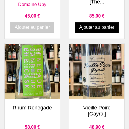
[The...
Domaine Uby
Prix
Prix
45,00 €
85,00 €
Ajouter au panier
Ajouter au panier
Rhum Renegade
Vieille Poire
[Gayral]
Prix
Prix
58,00 €
48,90 €