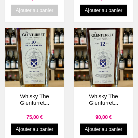
Ajouter au panier
Ajouter au panier
Whisky The
Whisky The
Glenturret...
Glenturret...
Prix
Prix
75,00 €
90,00 €
Ajouter au panier
Ajouter au panier