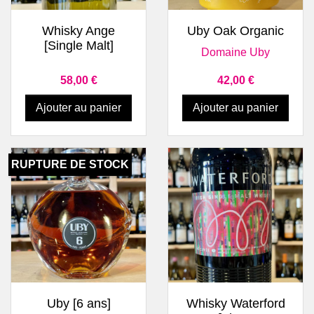
Whisky Ange
Uby Oak Organic
[Single Malt]
Domaine Uby
Prix
Prix
58,00 €
42,00 €
Ajouter au panier
Ajouter au panier
RUPTURE DE STOCK
Uby [6 ans]
Whisky Waterford