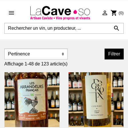


shopping_cart
(0)

Filtrer
Affichage 1-48 de 123 article(s)