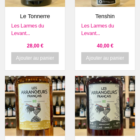
Le Tonnerre
Tenshin
Les Larmes du
Les Larmes du
Levant...
Levant...
Prix
Prix
28,00 €
40,00 €
Ajouter au panier
Ajouter au panier