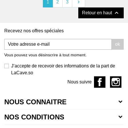
Suivant

1
2
3

Retour en haut
Recevez nos offres spéciales
ok
Vous pouvez vous désinscrire à tout moment.
J’accepte de recevoir des informations de la part de
LaCave.so
Nous suivre
NOUS CONNAITRE
NOS CONDITIONS