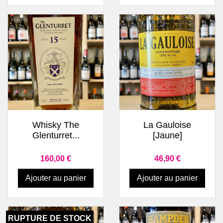
Whisky The
La Gauloise
Glenturret...
[Jaune]
Prix
Prix
160,00 €
46,90 €
Ajouter au panier
Ajouter au panier
RUPTURE DE STOCK