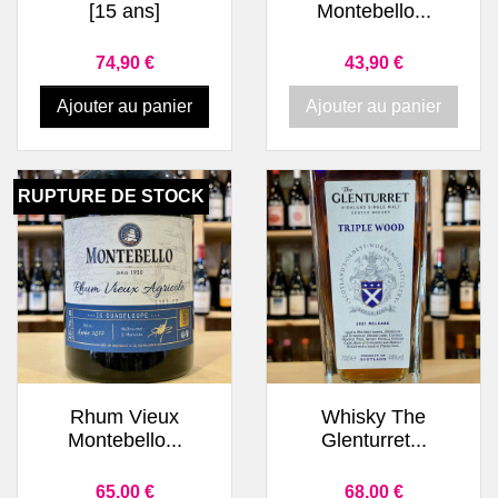
[15 ans]
Montebello...
Prix
Prix
74,90 €
43,90 €
Ajouter au panier
Ajouter au panier
RUPTURE DE STOCK
Rhum Vieux
Whisky The
Montebello...
Glenturret...
Prix
Prix
65,00 €
68,00 €