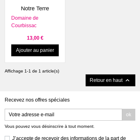
Notre Terre
Domaine de
Courbissac
Prix
13,00 €
Ajouter au panier
Affichage 1-1 de 1 article(s)

Retour en haut
Recevez nos offres spéciales
ok
Vous pouvez vous désinscrire à tout moment.
J’accepte de recevoir des informations de la part de