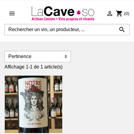


shopping_cart
(0)

Affichage 1-1 de 1 article(s)