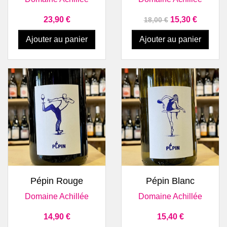
Prix
Prix de base
Prix
23,90 €
15,30 €
18,00 €
Ajouter au panier
Ajouter au panier
Pépin Rouge
Pépin Blanc
Domaine Achillée
Domaine Achillée
Prix
Prix
14,90 €
15,40 €