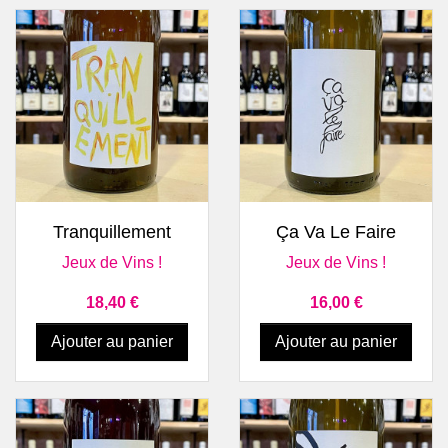
Tranquillement
Ça Va Le Faire
Jeux de Vins !
Jeux de Vins !
Prix
Prix
18,40 €
16,00 €
Ajouter au panier
Ajouter au panier