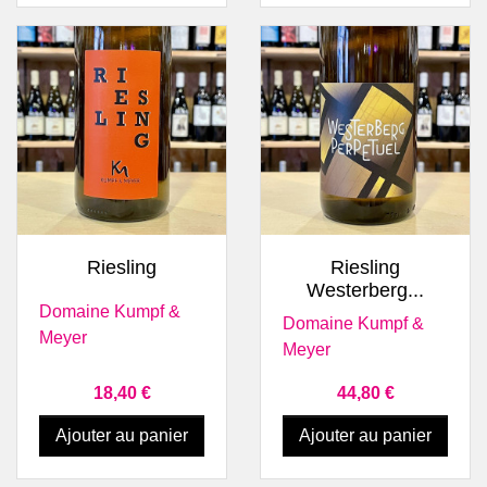
Riesling
Riesling
Westerberg...
Domaine Kumpf &
Domaine Kumpf &
Meyer
Meyer
Prix
Prix
18,40 €
44,80 €
Ajouter au panier
Ajouter au panier