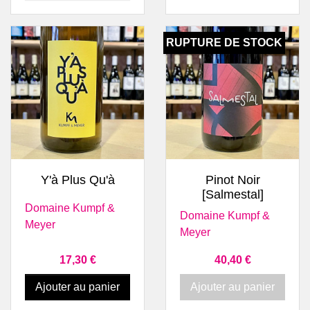
RUPTURE DE STOCK
Y'à Plus Qu'à
Pinot Noir
[Salmestal]
Domaine Kumpf &
Domaine Kumpf &
Meyer
Meyer
Prix
Prix
17,30 €
40,40 €
Ajouter au panier
Ajouter au panier