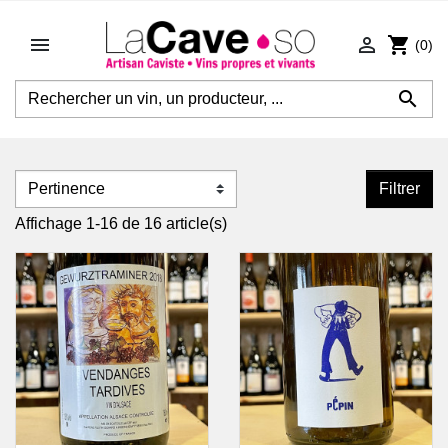


shopping_cart
(0)

Filtrer
Affichage 1-16 de 16 article(s)