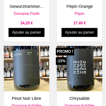
Gewurztraminer...
Pépin Orange
Domaine Fleith
Pépin
Prix
Prix
34,20 €
17,40 €
Ajouter au panier
Ajouter au panier
PROMO !
-15%
Pinot Noir Libre
Chrysalide
Domaine Achillée
Domaine Achillée