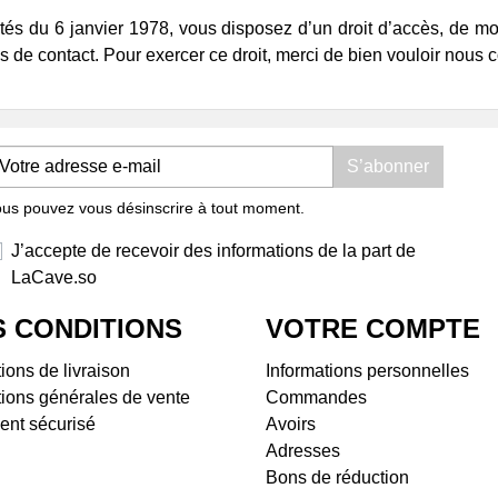
Domaine Les Hautes Terres
Doma
tés du 6 janvier 1978, vous disposez d’un droit d’accès, de modi
Malepère
Dom
s de contact. Pour exercer ce droit, merci de bien vouloir nous c
Le Mas de mon Père
Dom
Minervois
Doma
Château Armoria
Vin
Domaine Benjamin
Bug
S’abonner
Taillandier
Dom
Domaine de Courbissac
Dom
us pouvez vous désinscrire à tout moment.
Pays d'Hérault
Dom
J’accepte de recevoir des informations de la part de
Mas de Jacquet
Dom
LaCave.so
Roussillon et Côtes-
Dom
Catalanes
Vins
 CONDITIONS
VOTRE COMPTE
Domaine Gilles Troullier
Clos
Domaine La Borde Noire (ex
Serr
ions de livraison
Informations personnelles
La Bancale)
Clos
ions générales de vente
Commandes
Domaine La Nouvelle
Dom
ent sécurisé
Avoirs
Don(n)e
Dom
Adresses
Domaine Lafage
Doma
Bons de réduction
Domaine Léonine
Doma