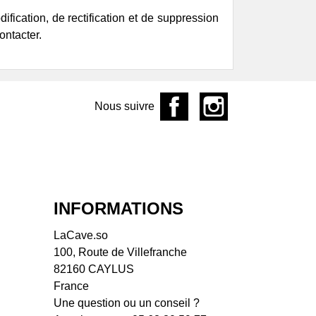
ine François Mikulski
fication, de rectification et de suppression
aine La Soeur Cadette
ontacter.
aine Manuel Olivier
ine Philippe Valette
s du Jura, Savoie &
ey
Nous suivre
aine Bouchevreau
aine Dupraz
aine Giachino
aine Partagé
aine Tissot
 de Loire
INFORMATIONS
 de la Coulée de
ant
LaCave.so
 du Tue Boeuf
100, Route de Villefranche
aine Breton
82160 CAYLUS
aine Bio Coste
France
ine Clos de l'Épinay
Une question ou un conseil ?
ine de l'Austral