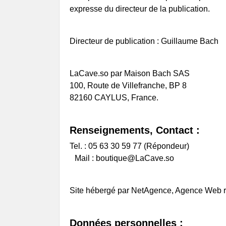
Sauvages
Les Chais
expresse du directeur de la publication.
Domaine Le Verdus
Vignoble
Domaine Matha
Vignoble
Domaine Mine de Vin
Satellite
Directeur de publication : Guillaume Bach
Domaine Montrozier
Médoc &
Domaine Nicolas Carmarans
Château 
LaCave.so par Maison Bach SAS
Domaine Rols
Domaine
100, Route de Villefranche, BP 8
Les Coultades du Coustoubi
Pomerol
82160 CAYLUS, France.
Mas Lafon
Château 
Béarn
Marius Bi
Lionel Osmin & Cie
Renseignements, Contact :
Bergerac, Monbazillac,
Tel. : 05 63 30 59 77 (Répondeur)
Pécharmant & Périgord
Mail :
boutique@LaCave.so
Château Barouillet
Les Gaules de Bois
Château Lestignac
Site hébergé par NetAgence, Agence Web re
Domaine Coquelicot
Domaine de l'Astré
Domaine du Jonc Blanc
Données personnelles :