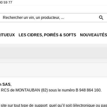
30 59 77

RITUEUX
LES CIDRES, POIRÉS & SOFTS
NOUVEAUTÉS 
ANTS DE FRUIT
AUX
MAGNAC
EAU DE VIE
ZÉRO ALCOOL
LANGUEDOC-
GIN
MEZCAL
AU
x, Côtes-de-Bordeaux
COGNAC
Distillerie du
Domaine Uby
ROUSSILLON
Distillerie du
VODKA
Cha
-Deux-Mers
aine
Chant du Cygne
Sober
Cévennes
Chant du Cygne
Vig
 Brandeau
lle
Domaine Joé Chandellier
Mais
La Haie
aine Uby
Mas d'Espanet
Mai
Le Puy
 Arrangeurs
Corbières
Mai
Tire Pé
nçais
Domaine de Brau
Mai
h SAS
,
 Arnaud
Domaine Ledogar
Mai
e au RCS de MONTAUBAN (82) sous le numéro B 948 864 160.
Benoit Guenot
Domaine Maxime Magnon
Mais
de l'Île Rouge
Domaine Olivier Mavit
Mai
Le NiNi
L'Oustal des Roumégueurs
Fils
site sur tout type de support quel qu’il soit (électronique ou pas