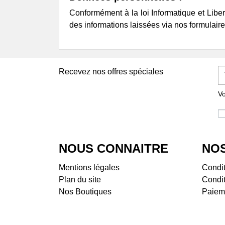
Famille de Conti
Conformément à la loi Informatique et Liber
Brulhois
des informations laissées via nos formulaire
Vignoble Bucquet
Buzet
Domaine du Pech
Cahors & Côtes-du-Lot
Recevez nos offres spéciales
Château Combel La Serre
Château du Cèdre
Vo
Château Eugénie
Château Lagrezette
Château Les Croisille
Clos d'Audhuy
NOUS CONNAITRE
NOS
Clos Siguier
Clos Terre Kermès
Mentions légales
Condit
Clos Triguedina
Plan du site
Condit
Clos Troteligotte
Nos Boutiques
Paiem
Domaine Cosse et
Maisonneuve
Domaine Danis dans la Vigne