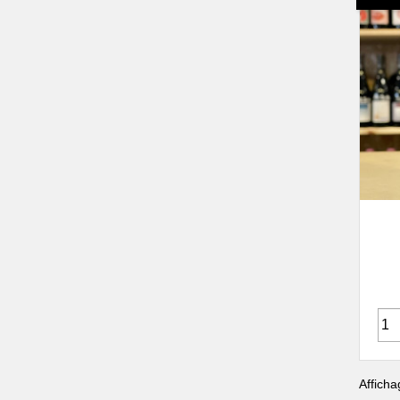
Famille de Conti
Brulhois
Vignoble Bucquet
Buzet
Domaine du Pech
Cahors & Côtes-du-Lot
Château Combel La Serre
Château du Cèdre
Château Eugénie
Château Lagrezette
Château Les Croisille
Clos d'Audhuy
Clos Siguier
Clos Terre Kermès
Clos Triguedina
Clos Troteligotte
Domaine Cosse et
Maisonneuve
Afficha
Domaine Danis dans la Vigne