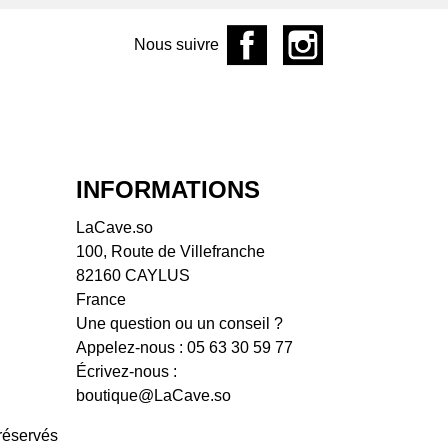
aine de l'Écu
Nous suivre
aine de L'R
ine de la Garrelière
aine des Frères
aine des Pothiers
aine du Facteur
ine du Mortier
INFORMATIONS
aine Fouassier
aine Hervé Villemade
LaCave.so
aine La Grange aux
100, Route de Villefranche
es
82160 CAYLUS
aine La Grange
France
aine
Une question ou un conseil ?
ine La Piffaudière
Appelez-nous :
05 63 30 59 77
aine Landron
Écrivez-nous :
ine Le Sot de l'Ange
boutique@LaCave.so
aine Les Chemins de
kose
réservés