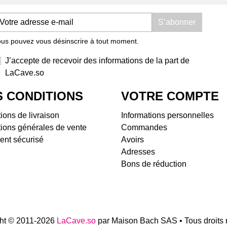
Domaine Les Foulards
Dom
S’abonner
Rouges
Dom
Domaine Les Salicaires
Doma
us pouvez vous désinscrire à tout moment.
Domaine Olivier Pithon
Dom
Domaine Padié
Dom
J’accepte de recevoir des informations de la part de
Domaine Rousselin
Dom
LaCave.so
Jeff Carrel
Doma
 CONDITIONS
VOTRE COMPTE
La Cave Apicole
Dom
Saint Chinian
Dom
ions de livraison
Informations personnelles
Château Castigno
Dom
ions générales de vente
Commandes
Domaine Vila Voltaire
Bell
ent sécurisé
Avoirs
Terrasses du Larzac
Dom
Adresses
Domaine de Ferrussac
Tiph
Bons de réduction
Domaine La Pinarderie (ex
Doma
Le Petit Domaine)
Dom
Mas des Quernes
Doma
Mas Jullien
Dom
l'Ar
ht © 2011-2026
LaCave.so
par Maison Bach SAS • Tous droits 