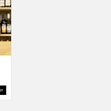
ine François Mikulski
aine La Soeur Cadette
aine Manuel Olivier
ine Philippe Valette
s du Jura, Savoie &
ey
aine Bouchevreau
aine Dupraz
aine Giachino
aine Partagé
aine Tissot
 de Loire
 de la Coulée de
ant
 du Tue Boeuf
er
aine Breton
aine Bio Coste
ine Clos de l'Épinay
ine de l'Austral