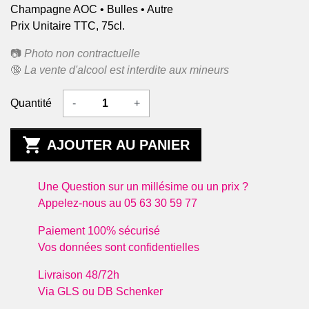
Champagne AOC • Bulles • Autre
Prix Unitaire TTC, 75cl.
📷
Photo non contractuelle
🔞
La vente d'alcool est interdite aux mineurs
Quantité
-
+

AJOUTER AU PANIER
Une Question sur un millésime ou un prix ?
Appelez-nous au 05 63 30 59 77
Paiement 100% sécurisé
Vos données sont confidentielles
Livraison 48/72h
Via GLS ou DB Schenker