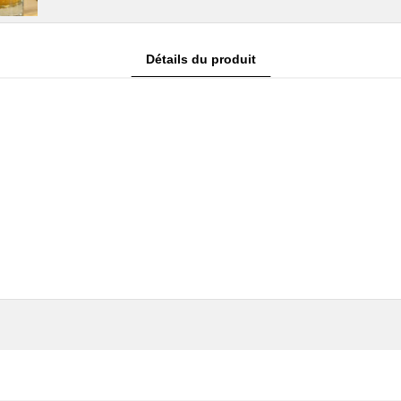
Domaine Les Hautes Terres
Doma
Malepère
Dom
Le Mas de mon Père
Dom
Détails du produit
Minervois
Doma
Château Armoria
Vin
Domaine Benjamin
Bug
Taillandier
Dom
Domaine de Courbissac
Dom
Pays d'Hérault
Dom
Mas de Jacquet
Dom
Roussillon et Côtes-
Dom
Catalanes
Vins
Domaine Gilles Troullier
Clos
Domaine La Borde Noire (ex
Serr
La Bancale)
Clos
Domaine La Nouvelle
Dom
Don(n)e
Dom
Domaine Lafage
Doma
Domaine Léonine
Doma