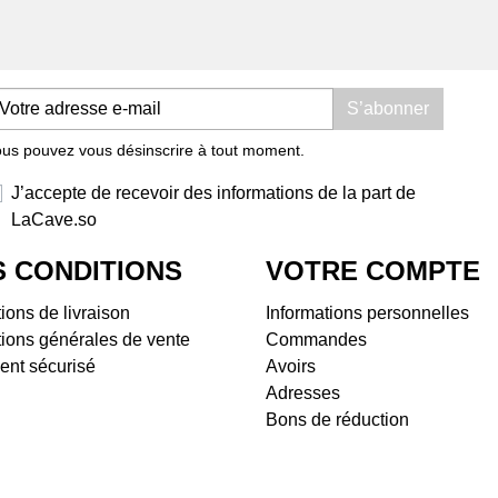
Domaine Les Foulards
Dom
Rouges
Dom
Domaine Les Salicaires
Doma
Domaine Olivier Pithon
Dom
S’abonner
Domaine Padié
Dom
us pouvez vous désinscrire à tout moment.
Domaine Rousselin
Dom
Jeff Carrel
Doma
J’accepte de recevoir des informations de la part de
La Cave Apicole
Dom
LaCave.so
Saint Chinian
Dom
Château Castigno
Dom
 CONDITIONS
VOTRE COMPTE
Domaine Vila Voltaire
Bell
ions de livraison
Informations personnelles
Terrasses du Larzac
Dom
ions générales de vente
Commandes
Domaine de Ferrussac
Tiph
ent sécurisé
Avoirs
Domaine La Pinarderie (ex
Doma
Adresses
Le Petit Domaine)
Dom
Bons de réduction
Mas des Quernes
Doma
Mas Jullien
Dom
l'Ar