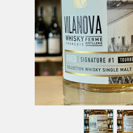
Sauvages
Les Chais
Domaine Le Verdus
Vignoble
Domaine Matha
Vignoble
Domaine Mine de Vin
Satellite
Domaine Montrozier
Médoc &
Domaine Nicolas Carmarans
Château 
Domaine Rols
Domaine
Les Coultades du Coustoubi
Pomerol
Mas Lafon
Château 
Béarn
Marius Bi
Lionel Osmin & Cie
Bergerac, Monbazillac,
Pécharmant & Périgord
Château Barouillet
Les Gaules de Bois
Château Lestignac
Domaine Coquelicot
Domaine de l'Astré
Domaine du Jonc Blanc