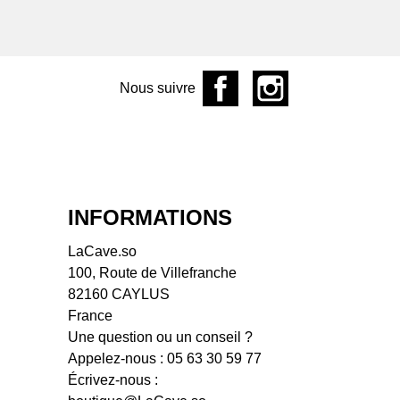
aine de l'Écu
aine de L'R
ine de la Garrelière
aine des Frères
Nous suivre
aine des Pothiers
aine du Facteur
ine du Mortier
aine Fouassier
aine Hervé Villemade
aine La Grange aux
INFORMATIONS
es
LaCave.so
aine La Grange
100, Route de Villefranche
aine
82160 CAYLUS
ine La Piffaudière
France
aine Landron
Une question ou un conseil ?
ine Le Sot de l'Ange
Appelez-nous :
05 63 30 59 77
aine Les Chemins de
Écrivez-nous :
kose