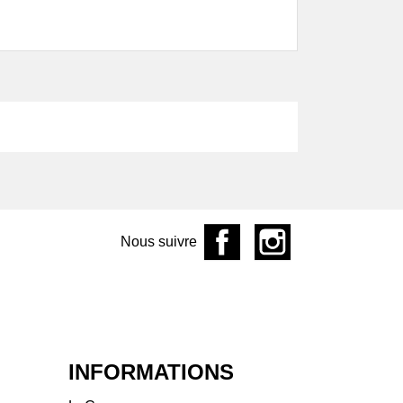
aine de l'Écu
aine de L'R
ine de la Garrelière
aine des Frères
aine des Pothiers
aine du Facteur
ine du Mortier
aine Fouassier
aine Hervé Villemade
aine La Grange aux
es
Nous suivre
aine La Grange
aine
ine La Piffaudière
aine Landron
ine Le Sot de l'Ange
aine Les Chemins de
INFORMATIONS
kose