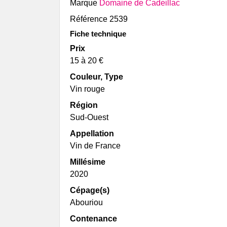
Marque
Domaine de Cadeillac
Famille de Conti
Brulhois
Référence
2539
Vignoble Bucquet
Fiche technique
Buzet
Prix
Domaine du Pech
15 à 20 €
Cahors & Côtes-du-Lot
Couleur, Type
Château Combel La Serre
Vin rouge
Château du Cèdre
Château Eugénie
Région
Château Lagrezette
Sud-Ouest
Château Les Croisille
Appellation
Clos d'Audhuy
Vin de France
Clos Siguier
Millésime
Clos Terre Kermès
2020
Clos Triguedina
Clos Troteligotte
Cépage(s)
Domaine Cosse et
Abouriou
Maisonneuve
Contenance
Domaine Danis dans la Vigne