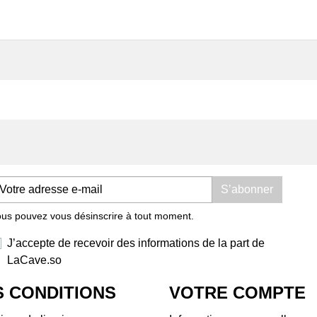
Domaine Les Foulards
Dom
Rouges
Dom
Domaine Les Salicaires
Doma
Domaine Olivier Pithon
Dom
Domaine Padié
Dom
Domaine Rousselin
Dom
Jeff Carrel
Doma
La Cave Apicole
Dom
Saint Chinian
Dom
Château Castigno
Dom
Domaine Vila Voltaire
Bell
S’abonner
Terrasses du Larzac
Dom
us pouvez vous désinscrire à tout moment.
Domaine de Ferrussac
Tiph
Domaine La Pinarderie (ex
Doma
J’accepte de recevoir des informations de la part de
Le Petit Domaine)
Dom
LaCave.so
Mas des Quernes
Doma
Mas Jullien
Dom
 CONDITIONS
VOTRE COMPTE
l'Ar