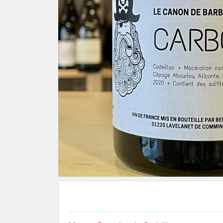
Sauvages
Les Chais
Domaine Le Verdus
Vignoble
Domaine Matha
Vignoble
Domaine Mine de Vin
Satellite
Domaine Montrozier
Médoc &
Domaine Nicolas Carmarans
Château 
Domaine Rols
Domaine
Les Coultades du Coustoubi
Pomerol
Mas Lafon
Château 
Béarn
Marius Bi
Lionel Osmin & Cie
Bergerac, Monbazillac,
Pécharmant & Périgord
Château Barouillet
Les Gaules de Bois
Château Lestignac
Domaine Coquelicot
Domaine de l'Astré
Domaine du Jonc Blanc