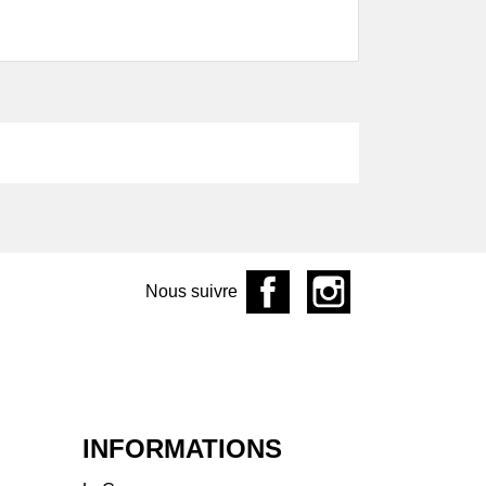
aine de l'Écu
aine de L'R
ine de la Garrelière
aine des Frères
aine des Pothiers
aine du Facteur
ine du Mortier
aine Fouassier
aine Hervé Villemade
aine La Grange aux
es
Nous suivre
aine La Grange
aine
ine La Piffaudière
aine Landron
ine Le Sot de l'Ange
aine Les Chemins de
INFORMATIONS
kose