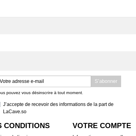
Domaine Les Foulards
Dom
Rouges
Dom
Domaine Les Salicaires
Doma
Domaine Olivier Pithon
Dom
Domaine Padié
Dom
Domaine Rousselin
Dom
Jeff Carrel
Doma
La Cave Apicole
Dom
Saint Chinian
Dom
Château Castigno
Dom
Domaine Vila Voltaire
Bell
S’abonner
Terrasses du Larzac
Dom
us pouvez vous désinscrire à tout moment.
Domaine de Ferrussac
Tiph
Domaine La Pinarderie (ex
Doma
J’accepte de recevoir des informations de la part de
Le Petit Domaine)
Dom
LaCave.so
Mas des Quernes
Doma
Mas Jullien
Dom
 CONDITIONS
VOTRE COMPTE
l'Ar