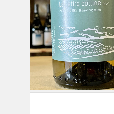
Sauvages
Les Chais
Domaine Le Verdus
Vignoble
Domaine Matha
Vignoble
Domaine Mine de Vin
Satellite
Domaine Montrozier
Médoc &
Domaine Nicolas Carmarans
Château 
Domaine Rols
Domaine
Les Coultades du Coustoubi
Pomerol
Mas Lafon
Château 
Béarn
Marius Bi
Lionel Osmin & Cie
Bergerac, Monbazillac,
Pécharmant & Périgord
Château Barouillet
Les Gaules de Bois
Château Lestignac
Domaine Coquelicot
Domaine de l'Astré
Domaine du Jonc Blanc