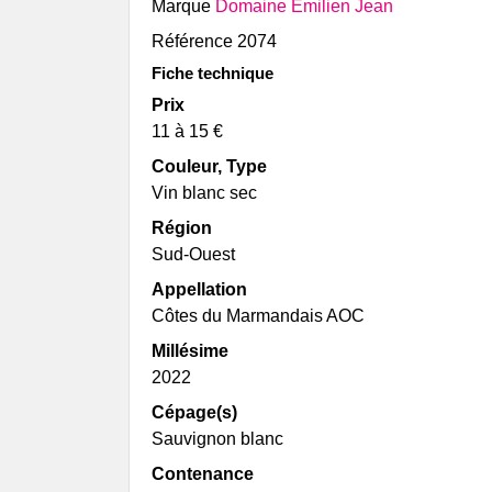
Marque
Domaine Émilien Jean
Famille de Conti
Brulhois
Référence
2074
Vignoble Bucquet
Fiche technique
Buzet
Prix
Domaine du Pech
11 à 15 €
Cahors & Côtes-du-Lot
Couleur, Type
Château Combel La Serre
Vin blanc sec
Château du Cèdre
Château Eugénie
Région
Château Lagrezette
Sud-Ouest
Château Les Croisille
Appellation
Clos d'Audhuy
Côtes du Marmandais AOC
Clos Siguier
Millésime
Clos Terre Kermès
2022
Clos Triguedina
Clos Troteligotte
Cépage(s)
Domaine Cosse et
Sauvignon blanc
Maisonneuve
Contenance
Domaine Danis dans la Vigne