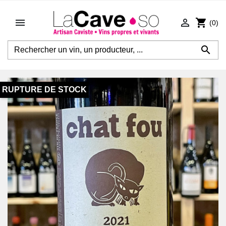


shopping_cart
(0)

RUPTURE DE STOCK