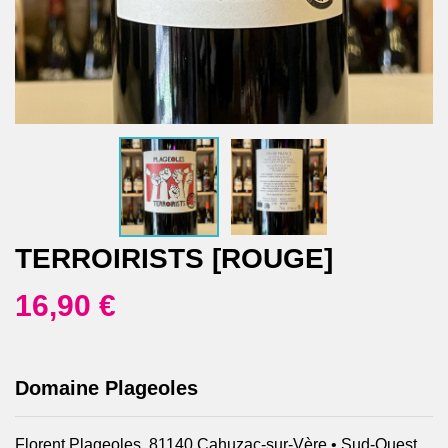
TERROIRISTS [ROUGE]
16,90 €
Domaine Plageoles
Florent Plageoles, 81140 Cahuzac-sur-Vère • Sud-Ouest