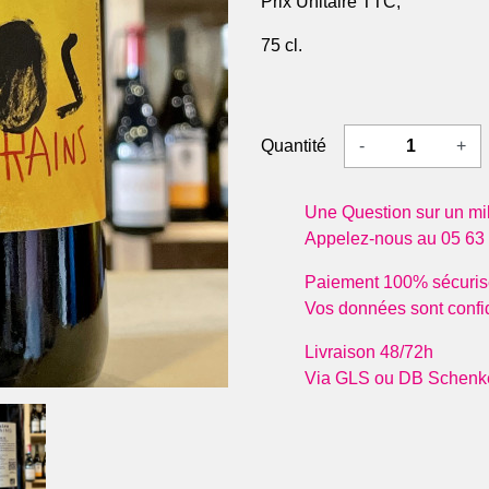
Prix Unitaire TTC,
 du Port de la Lune
Faugères
Vin
s Daniel & Nicolas Roux
Clos Fantine
Dom
75 cl.
s Laurent Cassy
Domaine Léon Barral
Doma
 Wines
Château Grézan
Dom
 Haut-Médoc
Fitou
Jeux
Le Tertre de Caussan
Jeff Carrel
Vins
Quantité
-
+
 Uchida
Mas des Caprices
Vin
 & Lalande de Pomerol
Languedoc & Pays d'Oc
Dom
Une Question sur un mil
Gombaude Guillot
Domaine de la Sigalière
Gra
Appelez-nous au 05 63
elle
Domaine De Mena
Dom
Domaine Gayda
Dom
Paiement 100% sécuris
Domaine Robert Vic
Dom
Vos données sont confid
Domaine Sauta Roc
Vin
Jeff Carrel
Châ
Livraison 48/72h
Mas Coutelou
Clos
Via GLS ou DB Schenk
Mas d'Agalis
May
Vins Poivre d'Âne
Dom
Limoux
Dom
Domaine L'Esperluette
Dom