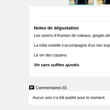
Famille de Conti
Brulhois
Vignoble Bucquet
Buzet
Domaine du Pech
Notes de dégustation
Cahors & Côtes-du-Lot
Les raisins d'Aramon de coteaux, gorgés de s
Château Combel La Serre
Château du Cèdre
La robe violette s'accompagne d'un nez expl
Château Eugénie
Le vin des copains.
Château Lagrezette
Château Les Croisille
Vin sans sulfites ajoutés.
Clos d'Audhuy
Clos Siguier
Clos Terre Kermès
Clos Triguedina
chat
Commentaires (0)
Clos Troteligotte
Domaine Cosse et
Aucun avis n'a été publié pour le moment.
Maisonneuve
Domaine Danis dans la Vigne