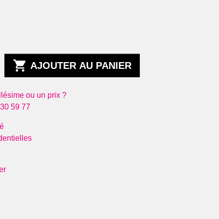
s d'Alsace
Antoine Luyt
aine Achillée
Espagne
ine Fleith
Bodega Costador
aine Kumpf & Meyer
Celler Jordi
 de Vins !
Llorens
 Pépin
Partida Creus

AJOUTER AU PANIER
s du Beaujolais
Vinyes Singulars
aine Château de
Italie
lésime ou un prix ?
nd Pré
Tenuta La
 30 59 77
aine David Large
Novella
aine Thévenet & Fils
Roumanie
é
aine Marcel Lapierre
Weingut Edgar
entielles
s de Bourgogne
Brutler
teau de Béru
Slovaquie
 des Vignes du
er
nes
aine Chantal Lescure
aine Fanny Sabre
aine Florence Cholet