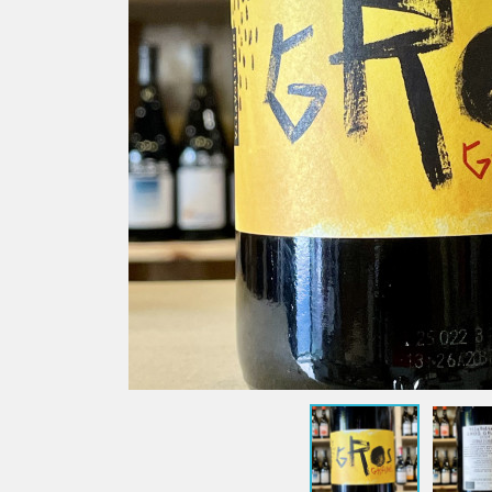
Sauvages
Les Chais
Domaine Le Verdus
Vignoble
Domaine Matha
Vignoble
Domaine Mine de Vin
Satellite
Domaine Montrozier
Médoc &
Domaine Nicolas Carmarans
Château 
Domaine Rols
Domaine
Les Coultades du Coustoubi
Pomerol
Mas Lafon
Château 
Béarn
Marius Bi
Lionel Osmin & Cie
Bergerac, Monbazillac,
Pécharmant & Périgord
Château Barouillet
Les Gaules de Bois
Château Lestignac
Domaine Coquelicot
Domaine de l'Astré
Domaine du Jonc Blanc