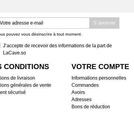
Domaine Les Foulards
Dom
Rouges
Dom
Domaine Les Salicaires
Doma
S’abonner
Domaine Olivier Pithon
Dom
us pouvez vous désinscrire à tout moment.
Domaine Padié
Dom
Domaine Rousselin
Dom
J’accepte de recevoir des informations de la part de
Jeff Carrel
Doma
LaCave.so
La Cave Apicole
Dom
Saint Chinian
Dom
 CONDITIONS
VOTRE COMPTE
Château Castigno
Dom
ions de livraison
Domaine Vila Voltaire
Informations personnelles
Bell
ions générales de vente
Terrasses du Larzac
Commandes
Dom
ent sécurisé
Domaine de Ferrussac
Avoirs
Tiph
Domaine La Pinarderie (ex
Adresses
Doma
Le Petit Domaine)
Bons de réduction
Dom
Mas des Quernes
Doma
Mas Jullien
Dom
l'Ar