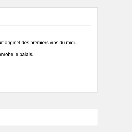
ine François Mikulski
aine La Soeur Cadette
aine Manuel Olivier
ine Philippe Valette
s du Jura, Savoie &
ey
t originel des premiers vins du midi.
aine Bouchevreau
aine Dupraz
nrobe le palais.
aine Giachino
aine Partagé
aine Tissot
 de Loire
 de la Coulée de
ant
 du Tue Boeuf
aine Breton
aine Bio Coste
ine Clos de l'Épinay
ine de l'Austral