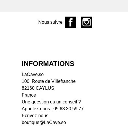
aine de l'Écu
aine de L'R
ine de la Garrelière
Nous suivre
aine des Frères
aine des Pothiers
aine du Facteur
ine du Mortier
aine Fouassier
aine Hervé Villemade
INFORMATIONS
aine La Grange aux
es
LaCave.so
aine La Grange
100, Route de Villefranche
aine
82160 CAYLUS
ine La Piffaudière
France
aine Landron
Une question ou un conseil ?
ine Le Sot de l'Ange
Appelez-nous :
05 63 30 59 77
aine Les Chemins de
Écrivez-nous :
kose
boutique@LaCave.so