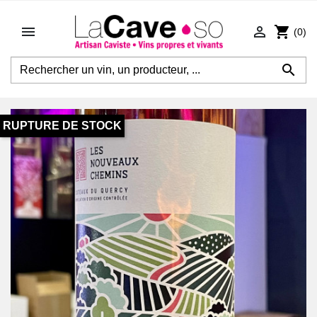


shopping_cart
(0)

RUPTURE DE STOCK