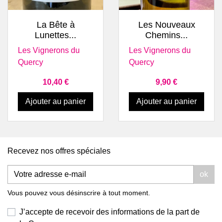
La Bête à
Les Nouveaux
Lunettes...
Chemins...
Les Vignerons du
Les Vignerons du
Quercy
Quercy
Prix
Prix
10,40 €
9,90 €
Ajouter au panier
Ajouter au panier
Recevez nos offres spéciales
ok
Vous pouvez vous désinscrire à tout moment.
J’accepte de recevoir des informations de la part de