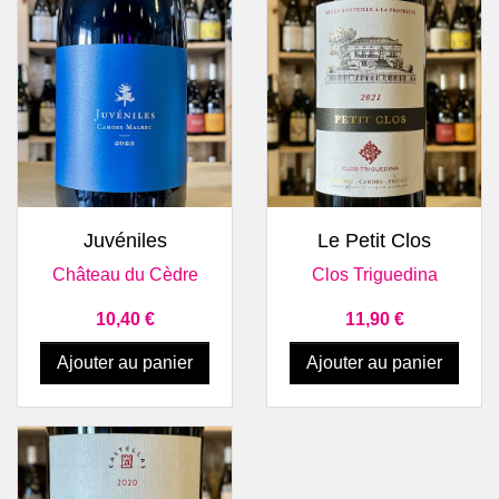
Juvéniles
Le Petit Clos
Château du Cèdre
Clos Triguedina
Prix
Prix
10,40 €
11,90 €
Ajouter au panier
Ajouter au panier