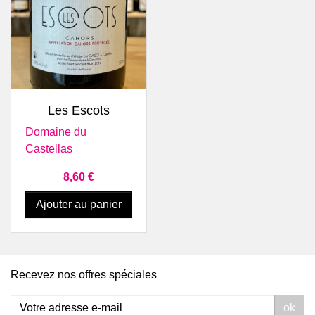
Les Escots
Domaine du
Castellas
Prix
8,60 €
Ajouter au panier
Recevez nos offres spéciales
ok