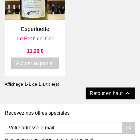
Esperluette
Le Pech del Cel
Prix
11,20 €
Ajouter au panier
Affichage 1-1 de 1 article(s)

Retour en haut
Recevez nos offres spéciales
ok
Vous pouvez vous désinscrire à tout moment.