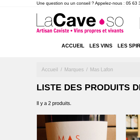
Une question ou un conseil ? Appelez-nous :
05 63 
ACCUEIL
LES VINS
LES SPI
SUD-OUEST
ABSINTHE &
CIDRES & POIRÉS
APÉRITIF,
JUS & PÉTILL
BORDE
AR
Ariège & Sud-Toulousain /
ANISÉ
Domaine Antoine Marois
LIQUEUR &
Bordeau
& 
Accueil
Marques
Mas Lafon
Comminges
Distillerie
Domaine Cinq Peyres
CRÈME
& Entre
Dom
Domaine de Cadeillac
Garagaï
Distillerie du Chant
Château
Laba
LISTE DES PRODUITS 
Domaine La Petite Odyssée
L'Atelier du
du Cygne
Château 
Dom
Aveyron, Marcillac &
Puech Ferrat
La Ferme de
Château 
Les
Il y a 2 produits.
Entraygues-le-Fel
Lartigue Bas
Château 
Fra
Domaine des Buis
Les Arrangeurs
Clos Puy
Domaine du Cros
Français
Domaine 
Domaine du Petit Jour
Les Potions d'Oc
Domaine 
Domaine Les Orchidées
Domaine 