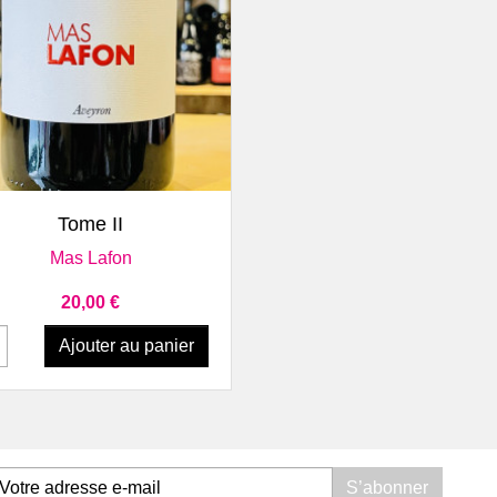
 du Port de la Lune
Faugères
Vin
s Daniel & Nicolas Roux
Clos Fantine
Dom
s Laurent Cassy
Domaine Léon Barral
Doma
 Wines
Château Grézan
Dom
 Haut-Médoc
Fitou
Jeux
Le Tertre de Caussan
Jeff Carrel
Vins
 Uchida
Mas des Caprices
Vin
 & Lalande de Pomerol
Languedoc & Pays d'Oc
Dom
Aperçu rapide

Gombaude Guillot
Domaine de la Sigalière
Gra
Tome II
elle
Domaine De Mena
Dom
Mas Lafon
Domaine Gayda
Dom
Domaine Robert Vic
Dom
Prix
20,00 €
Domaine Sauta Roc
Vin
Ajouter au panier
Jeff Carrel
Châ
Mas Coutelou
Clos
Mas d'Agalis
May
Vins Poivre d'Âne
Dom
Limoux
Dom
Domaine L'Esperluette
Dom
S’abonner