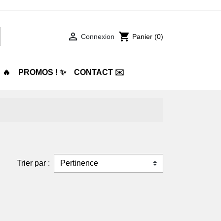

shopping_cart
Connexion
Panier
(0)
🔥
PROMOS ! ✨
CONTACT ✉️
 &
TRES RÉGIONS
RHUM
SAKÉ
VINS DU
WHISKY
mpagnes de
Les
MONDE
Distillerie
nerons
Arrangeurs
Allemagne
Castan
on Agrapart
Français
2NaturKinder
Maison
son Bourgeois-Diaz
Rum Blending
Bergkloster
Jean
son Drappier
Company
Autriche
Boyer
Trier par :
son Germar Breton
Quantum Winery
son Jacquesson
Domaine Claus
on Philippe Fontaine
Preisinger
son Veuve Fourny &
Chili
Domaine Louis-