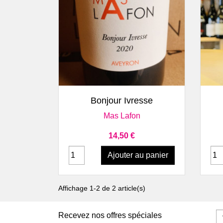
Sauvages
Les Chais
Domaine Le Verdus
Vignoble
Domaine Matha
Vignoble
Domaine Mine de Vin
Satellite
Domaine Montrozier
Médoc &
Domaine Nicolas Carmarans
Château 
Domaine Rols
Domaine
Les Coultades du Coustoubi
Pomerol
Aperçu rapide

Mas Lafon
Château 
Bonjour Ivresse
Béarn
Marius Bi
Mas Lafon
Lionel Osmin & Cie
Bergerac, Monbazillac,
Prix
14,50 €
Pécharmant & Périgord
Ajouter au panier
Château Barouillet
Les Gaules de Bois
Château Lestignac
Affichage 1-2 de 2 article(s)
Domaine Coquelicot
Domaine de l'Astré
Recevez nos offres spéciales
Domaine du Jonc Blanc