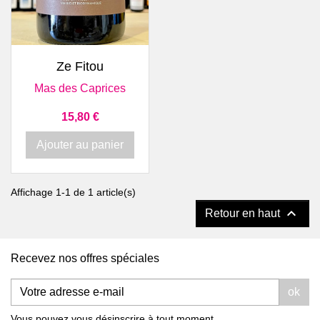
Ze Fitou
Mas des Caprices
Prix
15,80 €
Ajouter au panier
Affichage 1-1 de 1 article(s)

Retour en haut
Recevez nos offres spéciales
ok
Vous pouvez vous désinscrire à tout moment.