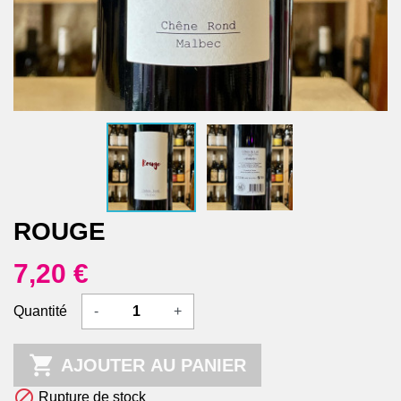
ROUGE
7,20 €
Quantité
-
+

AJOUTER AU PANIER

Rupture de stock