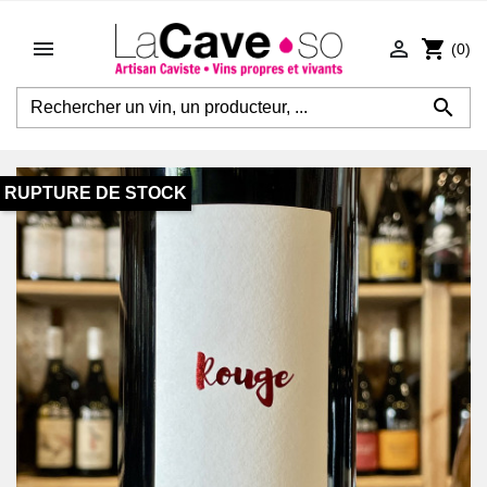


shopping_cart
(0)

RUPTURE DE STOCK